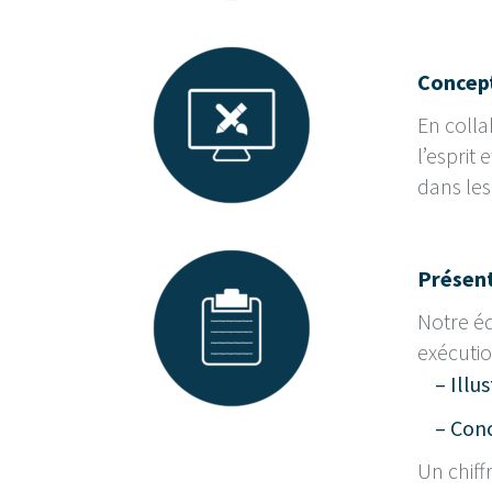
Concep
En colla
l’esprit
dans les
Présent
Notre éq
exécutio
– Illus
– Conce
Un chiffr