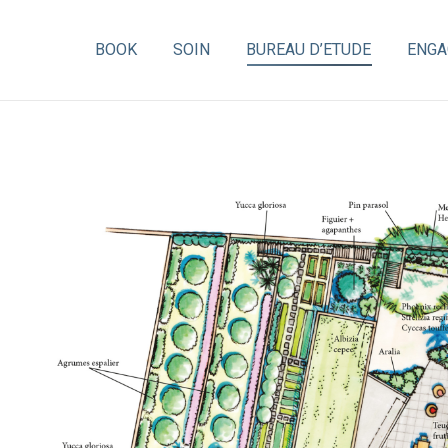
BOOK
BOOK
SOIN
SOIN
BUREAU D’ETUDE
BUREAU D’ETUDE
ENGA
ENGA