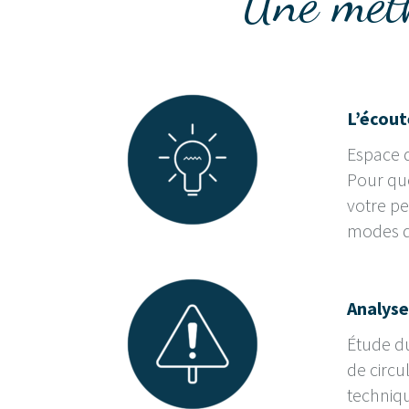
Une méth
L’écout
Espace d
Pour que
votre pe
modes d
Analyse
Étude du
de circu
techniqu