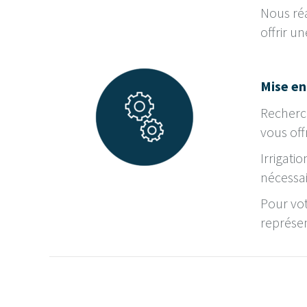
Nous ré
offrir u
Mise e
Recherch
vous off
Irrigati
nécessai
Pour vot
représen