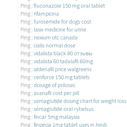
Ping :
fluconazole 150 mg oral tablet
Ping :
rifampicina
Ping :
furosemide for dogs cost
Ping :
lasix medicine for urine
Ping :
nexium otc canada
Ping :
cialis normal dose
Ping :
vidalista black 80 отзывы
Ping :
vidalista 60 tadalafil 60mg
Ping :
sildenafil price walgreens
Ping :
cenforce 150 mg tablets
Ping :
dosage of prilosec
Ping :
avanafil cost per pill
Ping :
semaglutide dosing chart for weight loss
Ping :
sémaglutide oral rybelsus
Ping :
fincar 5mg malaysia
Ping :
finpecia 1mg tablet uses in hindi