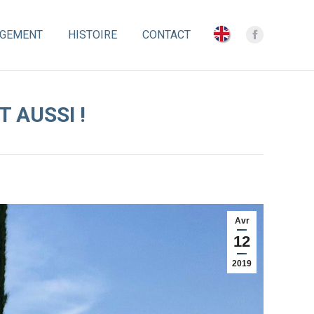
GEMENT
GEMENT
HISTOIRE
HISTOIRE
CONTACT
CONTACT
Facebook
Facebook
page
page
opens
opens
in
in
 AUSSI !
new
new
window
window
Avr
12
2019