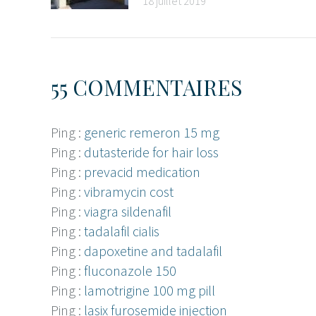
18 juillet 2019
55 COMMENTAIRES
Ping :
generic remeron 15 mg
Ping :
dutasteride for hair loss
Ping :
prevacid medication
Ping :
vibramycin cost
Ping :
viagra sildenafil
Ping :
tadalafil cialis
Ping :
dapoxetine and tadalafil
Ping :
fluconazole 150
Ping :
lamotrigine 100 mg pill
Ping :
lasix furosemide injection