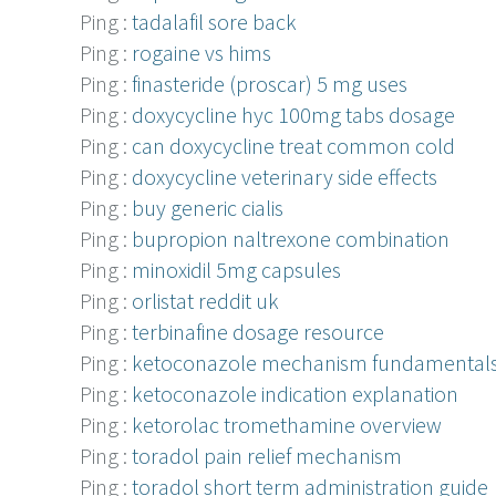
Ping :
tadalafil sore back
Ping :
rogaine vs hims
Ping :
finasteride (proscar) 5 mg uses
Ping :
doxycycline hyc 100mg tabs dosage
Ping :
can doxycycline treat common cold
Ping :
doxycycline veterinary side effects
Ping :
buy generic cialis
Ping :
bupropion naltrexone combination
Ping :
minoxidil 5mg capsules
Ping :
orlistat reddit uk
Ping :
terbinafine dosage resource
Ping :
ketoconazole mechanism fundamental
Ping :
ketoconazole indication explanation
Ping :
ketorolac tromethamine overview
Ping :
toradol pain relief mechanism
Ping :
toradol short term administration guide