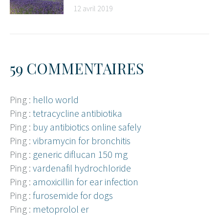
12 avril 2019
59 COMMENTAIRES
Ping :
hello world
Ping :
tetracycline antibiotika
Ping :
buy antibiotics online safely
Ping :
vibramycin for bronchitis
Ping :
generic diflucan 150 mg
Ping :
vardenafil hydrochloride
Ping :
amoxicillin for ear infection
Ping :
furosemide for dogs
Ping :
metoprolol er