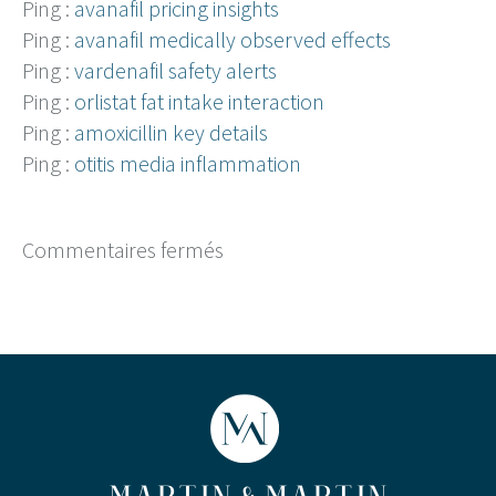
Ping :
avanafil pricing insights
Ping :
avanafil medically observed effects
Ping :
vardenafil safety alerts
Ping :
orlistat fat intake interaction
Ping :
amoxicillin key details
Ping :
otitis media inflammation
Commentaires fermés